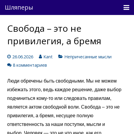
Шляперы
Причесанные мысли
Свобода – это не
Непричесанные мысли
привилегия, а бремя
О проекте
26.06.2026
Kant
Непричесанные мысли
Связь
8 комментариев
Вход
Люди обречены быть свободными. Мы не можем
избежать этого, ведь каждое решение, даже выбор
подчиниться кому-то или следовать правилам,
является актом свободной воли. Свобода – это не
привилегия, а бремя, несущее полную
ответственность за наши поступки, мысли и
выбор. Человек — это не что иное, как его