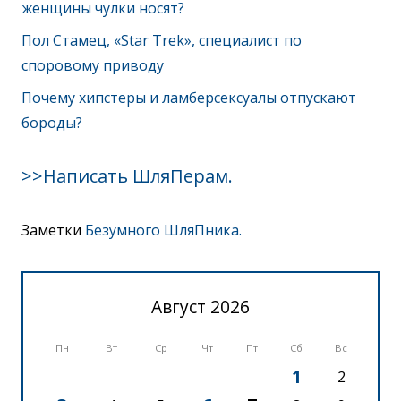
женщины чулки носят?
Пол Стамец, «Star Trek», специалист по
споровому приводу
Почему хипстеры и ламберсексуалы отпускают
бороды?
>>Написать ШляПерам.
Заметки
Безумного ШляПника.
Август 2026
Пн
Вт
Ср
Чт
Пт
Сб
Вс
1
2