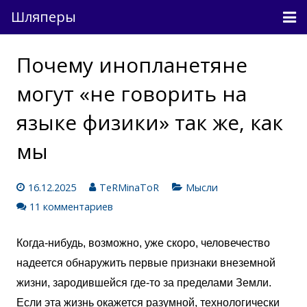
Шляперы
Причесанные мысли
Почему инопланетяне
Непричесанные мысли
могут «не говорить на
О проекте
языке физики» так же, как
мы
Связь
Вход
16.12.2025
TeRMinaToR
Мысли
11 комментариев
Когда-нибудь, возможно, уже скоро, человечество
надеется обнаружить первые признаки внеземной
жизни, зародившейся где-то за пределами Земли.
Если эта жизнь окажется разумной, технологически