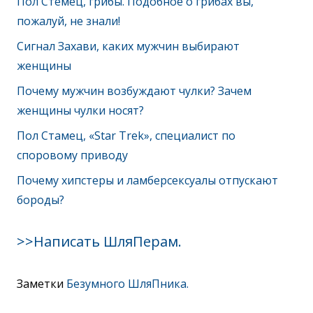
Пол Стемец, грибы. Подобное о грибах вы,
пожалуй, не знали!
Сигнал Захави, каких мужчин выбирают
женщины
Почему мужчин возбуждают чулки? Зачем
женщины чулки носят?
Пол Стамец, «Star Trek», специалист по
споровому приводу
Почему хипстеры и ламберсексуалы отпускают
бороды?
>>Написать ШляПерам.
Заметки
Безумного ШляПника.