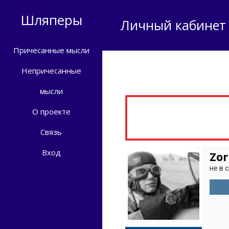
Шляперы
Личный кабинет
Причесанные мысли
Непричесанные
мысли
О проекте
Связь
Вход
Zor
не в 