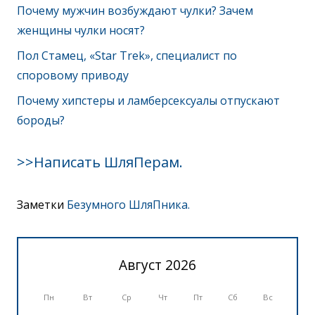
Почему мужчин возбуждают чулки? Зачем
женщины чулки носят?
Пол Стамец, «Star Trek», специалист по
споровому приводу
Почему хипстеры и ламберсексуалы отпускают
бороды?
>>Написать ШляПерам.
Заметки
Безумного ШляПника.
Август 2026
Пн
Вт
Ср
Чт
Пт
Сб
Вс