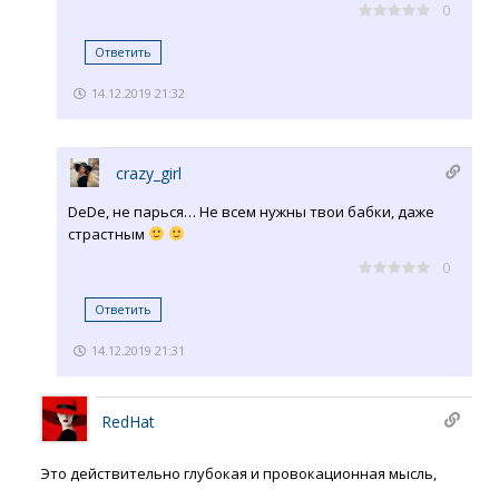
0
Ответить
14.12.2019 21:32
crazy_girl
DeDe, не парься… Не всем нужны твои бабки, даже
страстным
0
Ответить
14.12.2019 21:31
RedHat
Это действительно глубокая и провокационная мысль,