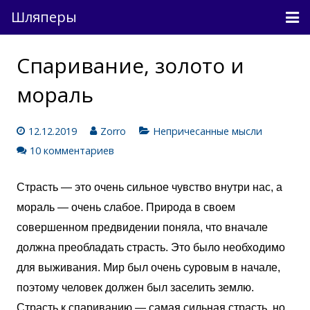
Шляперы
Причесанные мысли
Спаривание, золото и
Непричесанные мысли
мораль
О проекте
12.12.2019
Zorro
Непричесанные мысли
Связь
10 комментариев
Вход
Страсть — это очень сильное чувство внутри нас, а
мораль — очень слабое. Природа в своем
совершенном предвидении поняла, что вначале
должна преобладать страсть. Это было необходимо
для выживания. Мир был очень суровым в начале,
поэтому человек должен был заселить землю.
Страсть к спариванию — самая сильная страсть, но