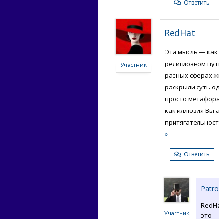
Ответить
RedHat
Эта мысль — как
религиозном пут
Участник
разных сферах жи
раскрыли суть о
просто метафора 
как иллюзия Вы 
притягательност
»
Ответить
Patro
RedH
Участник
это —