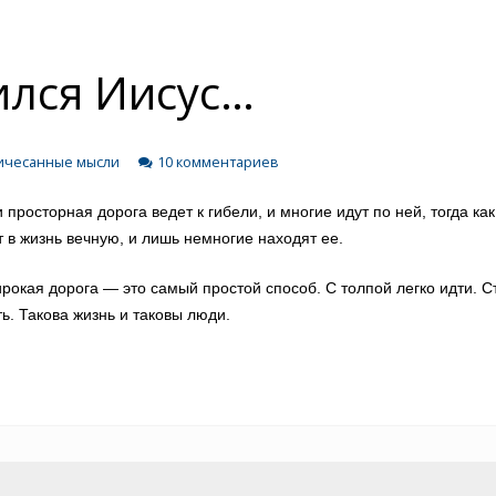
ился Иисус…
ичесанные мысли
10 комментариев
просторная дорога ведет к гибели, и многие идут по ней, тогда как
 в жизнь вечную, и лишь немногие находят ее.
ирокая дорога — это самый простой способ.
С толпой легко идти.
С
ь. Такова жизнь и таковы люди.