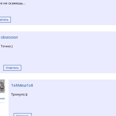
ее не скажешь…
ветить
obsession
Точно.)
Ответить
TeRMinaToR
Тронуло.))
ник
Ответить