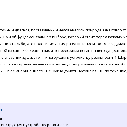
 точный диагноз, поставленный человеческой природе. Она говорит 
и, но и об фундаментальном выборе, который стоит перед каждым ч
зни. Спасибо, что поделились этим размышлением. Вот что я думаю 
дной из самых болезненных и непреложных истин нашего существова
о спасении души, это — инструкция к устройству реальности. 1. Шир
абсолютно правы, называя широкую дорогу «самым простым способом
ь — в её инерционности. Не нужно думать. Можно плыть по течению
n
at
 инструкция к устройству реальности