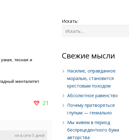
Искать:
Cвежие мысли
 узкая, тесная и
Насилие, оправданное
моралью, становится
тадный менталитет.
крестовым походом
Абсолютное равенство
21
Почему притворяться
глупым — гениально
Мы живем в период
беспрецедентного бума
не в сети 5 дней
авторства