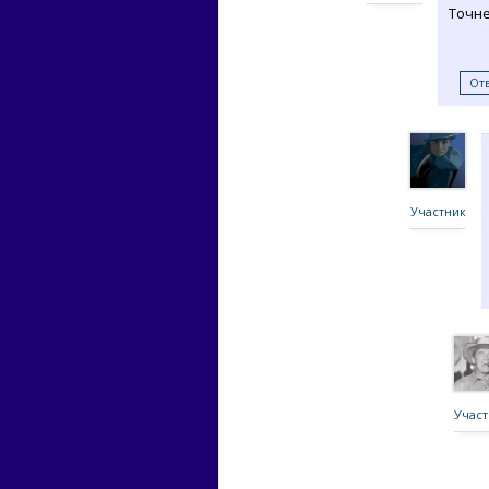
Точн
От
Участник
Участ