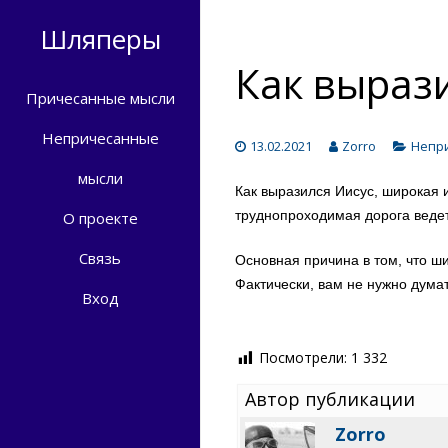
Шляперы
Как выраз
Причесанные мысли
Непричесанные
13.02.2021
Zorro
Непр
мысли
Как выразился Иисус, широкая и 
труднопроходимая дорога ведет
О проекте
Связь
Основная причина в том, что ш
Фактически, вам не нужно думат
Вход
Посмотрели:
1 332
Автор публикации
Zorro