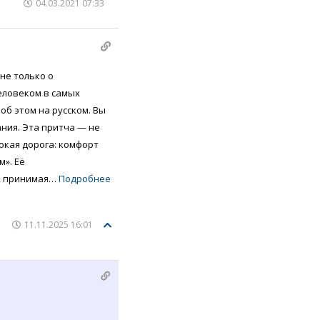
04.03.2021 07:33
не только о
еловеком в самых
об этом на русском. Вы
ния. Эта притча — не
окая дорога: комфорт
». Её
, принимая
…
Подробнее
11.11.2025 16:01