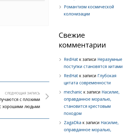
Романтизм космической
колонизации
Свежие
комментарии
RedHat
к записи
Неразумные
поступки становятся хитами
RedHat
к записи
Глубокая
цитата современности
mechanic
к записи
Насилие,
СЛЕДУЮЩАЯ ЗАПИСЬ
оправданное моралью,
лучаются с плохими
становится крестовым
 с хорошими людьми
походом
ZagaDka
к записи
Насилие,
оправданное моралью,