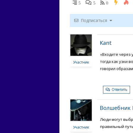
5
5
0
Подписаться
Kant
«Входите через у
тогда как узки во
Участник
говорил образами
Ответить
Волшебник 
Люди могут выбра
правильный путь
Участник