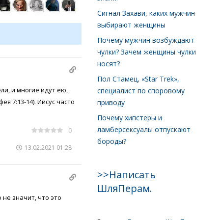
Сигнал Захави, каких мужчин
выбирают женщины
Почему мужчин возбуждают
чулки? Зачем женщины чулки
носят?
Пол Стамец, «Star Trek»,
ли, и многие идут ею,
специалист по споровому
ея 7:13-14). Иисус часто
приводу
Почему хипстеры и
ламберсексуалы отпускают
0
бороды?
13.02.2021 01:28
>>Написать
ШляПерам.
 не значит, что это