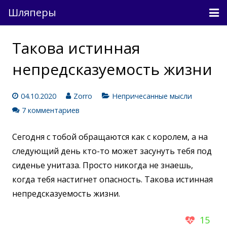
Шляперы
Причесанные мысли
Такова истинная
Непричесанные мысли
непредсказуемость жизни
О проекте
04.10.2020
Zorro
Непричесанные мысли
Связь
7 комментариев
Вход
Сегодня с тобой обращаются как с королем, а на
следующий день кто-то может засунуть тебя под
сиденье унитаза. Просто никогда не знаешь,
когда тебя настигнет опасность. Такова истинная
непредсказуемость жизни.
15