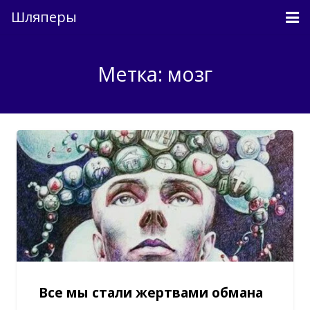
Шляперы
Причесанные мысли
Метка: мозг
Непричесанные мысли
О проекте
Связь
Вход
Все мы стали жертвами обмана