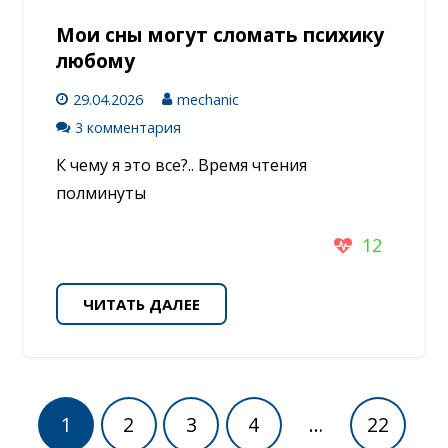
Мои сны могут сломать психику
любому
29.04.2026
mechanic
3 комментария
К чему я это все?.. Время чтения
полминуты
12
ЧИТАТЬ ДАЛЕЕ
1
2
3
4
…
22