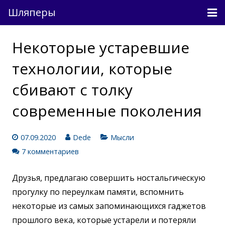
Шляперы
Причесанные мысли
Некоторые устаревшие
Непричесанные мысли
технологии, которые
О проекте
сбивают с толку
современные поколения
Связь
Вход
07.09.2020
Dede
Мысли
7 комментариев
Друзья, предлагаю совершить ностальгическую
прогулку по переулкам памяти, вспомнить
некоторые из самых запоминающихся гаджетов
прошлого века, которые устарели и потеряли