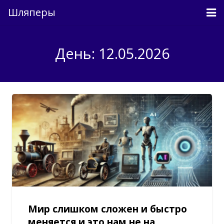
Шляперы
Причесанные мысли
День: 12.05.2026
Непричесанные мысли
О проекте
Связь
Вход
Мир слишком сложен и быстро
меняется и это нам не на