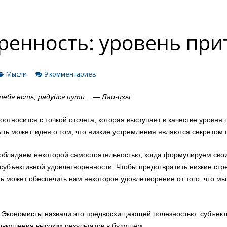
ренность: уровень при
Мысли
9 комментариев
тебя
есть
;
радуйся
пути
.
.. —
Лао
-цзы
соотносится
с
точкой
отсчета
,
которая
выступает
в
качестве
уровня
ть может, и
дея
о том,
что
низкие
устремления
являются
секретом
обладаем
некоторой
самостоятельностью
,
когда
формулируем
сво
субъективной
удовлетворенности
.
Чтобы
предотвратить
низкие
стр
ть
может
обеспечить
нам
некоторое
удовлетворение
от того, что м
Экономисты
назвали
это
предвосхищающей
полезностью
:
субъект
двкушения
высоких
результатов
в
будущем.