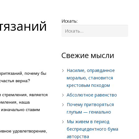
тязаний
Искать:
Cвежие мысли
Насилие, оправданное
притязаний
,
почему
бы
моралью, становится
счастья верна?
крестовым походом
Абсолютное равенство
и
стремления
,
является
емления
,
наша
Почему притворяться
ы
изначально
ставим
глупым — гениально
Мы живем в период
беспрецедентного бума
ивное
удовлетворение
,
авторства