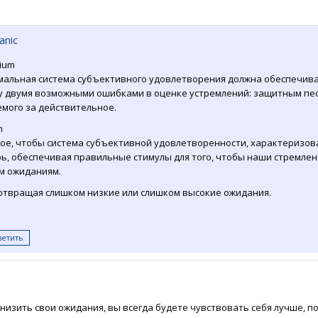
anic
nium
альная система субъективного удовлетворения должна обеспечив
 двумя возможными ошибками в оценке устремлений: защитным пе
мого за действительное.
n
ое, чтобы система субъективной удовлетворенности, характеризо
ь, обеспечивая правильные стимулы для того, чтобы наши стремле
м ожиданиям.
твращая слишком низкие или слишком высокие ожидания.
ветить
низить свои ожидания, вы всегда будете чувствовать себя лучше, по