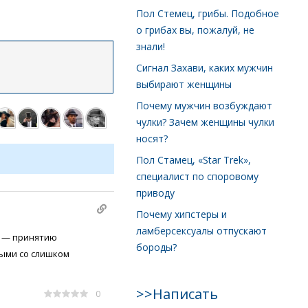
Пол Стемец, грибы. Подобное
о грибах вы, пожалуй, не
знали!
Сигнал Захави, каких мужчин
выбирают женщины
Почему мужчин возбуждают
чулки? Зачем женщины чулки
носят?
Пол Стамец, «Star Trek»,
специалист по споровому
приводу
Почему хипстеры и
ламберсексуалы отпускают
е — принятию
бороды?
ными со слишком
>>Написать
0