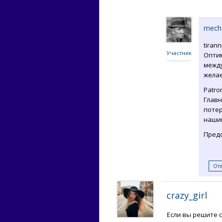
mech
tiran
Участник
Оптим
между
желае
Patro
Главн
потер
наши
Предо
От
crazy_girl
Если вы решите с