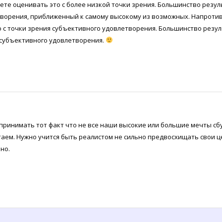
дете оценивать это с более низкой точки зрения. Большинство резу
ворения, приближенный к самому высокому из возможных. Напротив
о с точки зрения субъективного удовлетворения. Большинство резул
субъективного удовлетворения.
 принимать тот факт что не все наши высокие или большие мечты сб
аем. Нужно учится быть реалистом не сильно предвосхищать свои це
но.