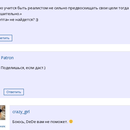
о учится быть реалистом не сильно предвосхищать свои цели тогда 
ушительно.»
пта» не найдется? :))
ветить
Patron
Поделишься, если даст.)
Ответить
crazy_girl
Боюсь, DeDe вам не поможет.
ник