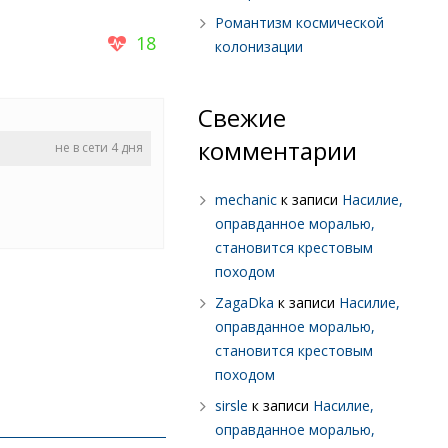
Романтизм космической
18
колонизации
Свежие
комментарии
не в сети 4 дня
mechanic
к записи
Насилие,
оправданное моралью,
становится крестовым
походом
ZagaDka
к записи
Насилие,
оправданное моралью,
становится крестовым
походом
sirsle
к записи
Насилие,
оправданное моралью,