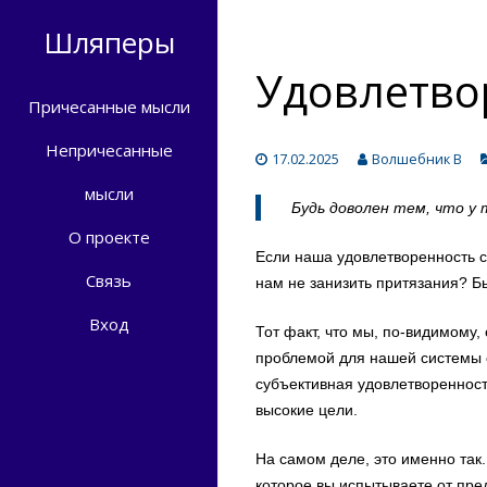
Шляперы
Удовлетво
Причесанные мысли
Непричесанные
17.02.2025
Волшебник В
мысли
Будь
доволен
тем,
что
у
О проекте
Если
наша
удовлетворенность
Связь
нам
не занизить
притязания
?
Бы
Вход
Тот
факт
,
что
мы
, по-
видимому
,
проблемой
для
нашей
системы
субъективная
удовлетвореннос
высокие
цели
.
На самом
деле
,
это
именно
так
.
которое
вы
испытываете
от
пре