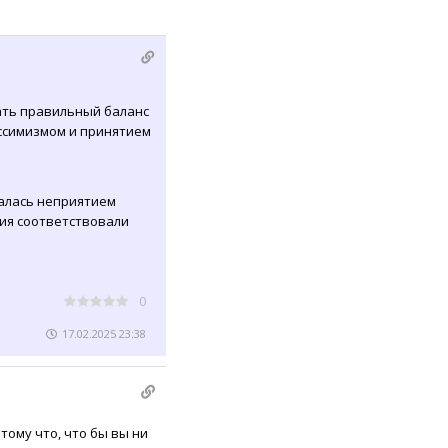
ать правильный баланс
ссимизмом и принятием
валась неприятием
ния соответствовали
0
17.02.2025 23:38
тому что, что бы вы ни