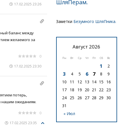
ШляПерам.
17.02.2025 23:26
Заметки
Безумного ШляПника.
ьный баланс между
тием желаемого за
Август 2026
0
Пн
Вт
Ср
Чт
Пт
Сб
Вс
1
2
17.02.2025 23:30
3
6
7
4
5
8
9
10
11
12
13
14
15
16
17
18
19
20
21
22
23
иятием потерь,
24
25
26
27
28
29
30
и нашим ожиданиям.
31
0
« Июл
17.02.2025 23:35