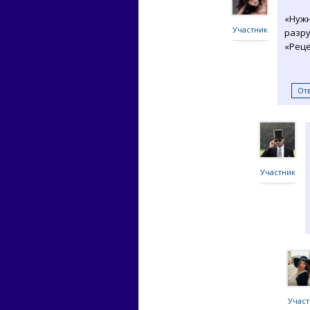
«Нужн
Участник
разр
«Реце
От
Участник
Участ