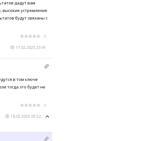
льтатов дадут вам
, высокие устремления
ьтатов будут связаны с
0
17.02.2025 23:41
удутся в том ключе
ли тогда это будет не
0
18.02.2025 05:52