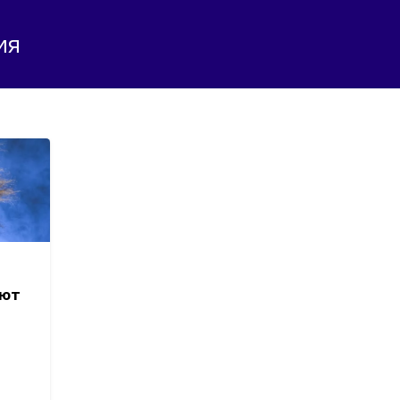
ия
ают