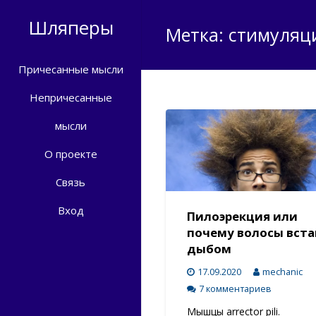
Шляперы
Метка: стимуляц
Причесанные мысли
Непричесанные
мысли
О проекте
Связь
Вход
Пилоэрекция или
почему волосы вст
дыбом
17.09.2020
mechanic
7 комментариев
Мышцы arrector pili.