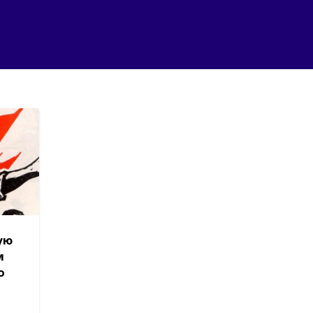
ую
м
о