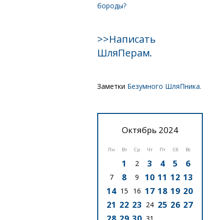
бороды?
>>Написать
ШляПерам.
Заметки
Безумного ШляПника.
Октябрь 2024
Пн
Вт
Ср
Чт
Пт
Сб
Вс
1
3
4
5
6
2
8
10
11
12
13
7
9
14
17
18
19
20
15
16
21
22
23
25
26
27
24
28
29
30
31