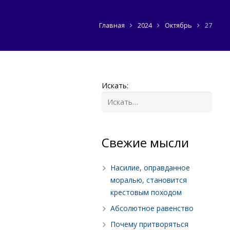
Главная
2024
Октябрь
27
Искать:
Cвежие мысли
Насилие, оправданное
моралью, становится
крестовым походом
Абсолютное равенство
Почему притворяться