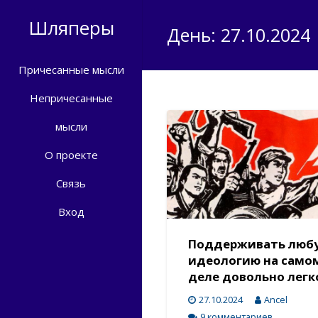
Шляперы
День: 27.10.2024
Причесанные мысли
Непричесанные
мысли
О проекте
Связь
Вход
Поддерживать люб
идеологию на само
деле довольно легк
27.10.2024
Ancel
9 комментариев