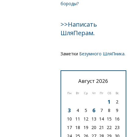
бороды?
>>Написать
ШляПерам.
Заметки
Безумного ШляПника.
Август 2026
Пн
Вт
Ср
Чт
Пт
Сб
Вс
1
2
3
6
4
5
7
8
9
10
11
12
13
14
15
16
17
18
19
20
21
22
23
24
25
26
27
28
29
30