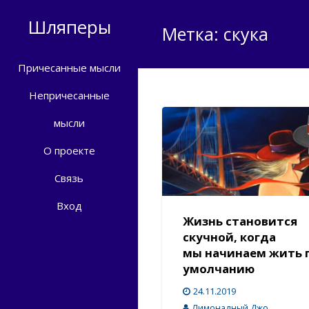
Шляперы
Метка: скука
Причесанные мысли
Непричесанные
мысли
О проекте
Связь
Вход
Жизнь становится
скучной, когда
мы начинаем жить 
умолчанию
24.11.2019
Лимонадный Джо