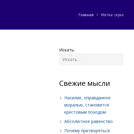
Главная
Метка: скука
Искать:
Cвежие мысли
Насилие, оправданное
моралью, становится
крестовым походом
Абсолютное равенство
Почему притворяться