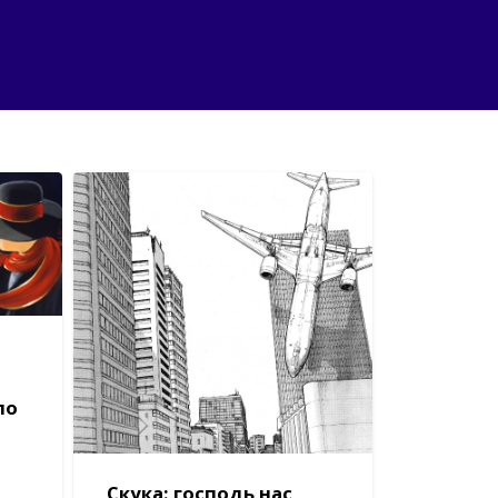
по
Скука: господь нас