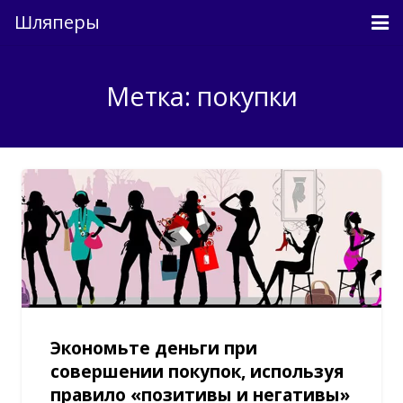
Шляперы
Причесанные мысли
Метка: покупки
Непричесанные мысли
О проекте
Связь
Вход
Экономьте деньги при
совершении покупок, используя
правило «позитивы и негативы»